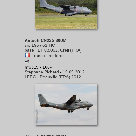
Airtech CN235-300M
sn
:
195
/
62-HC
base
:
ET 03.062, Creil (FRA)
France - air force
n°6319 - 166✓
Stéphane Pichard
-
19.09.2012
LFRG
:
Deauville (FRA) 2012