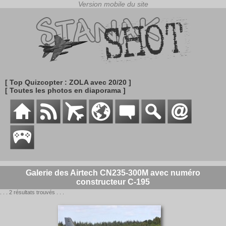
[ Top Quizcopter : ZOLA avec 20/20 ]
[ Toutes les photos en diaporama ]
Galerie des Airtech CN235-300M avec numéro
constructeur C-195
. . . 2 résultats trouvés . . .