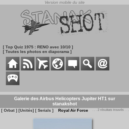
[ Top Quiz 1975 : RENO avec 10/10 ]
[ Toutes les photos en diaporama ]
Galerie des Airbus Helicopters Jupiter HT1 sur
stanakshot
[ Orbat ]
[Unités]
[ Serials ]
Royal Air Force
. . . 2 résultats trouvés . . .