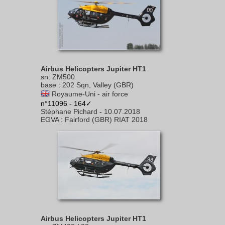
Airbus Helicopters Jupiter HT1
sn
:
ZM500
base
:
202 Sqn, Valley (GBR)
Royaume-Uni - air force
n°11096 - 164✓
Stéphane Pichard
-
10.07.2018
EGVA
:
Fairford (GBR) RIAT 2018
Airbus Helicopters Jupiter HT1