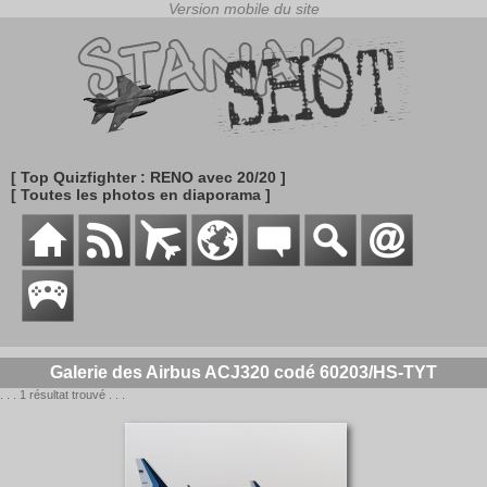
[ Top Quizfighter : RENO avec 20/20 ]
[ Toutes les photos en diaporama ]
Galerie des Airbus ACJ320 codé 60203/HS-TYT
. . . 1 résultat trouvé . . .