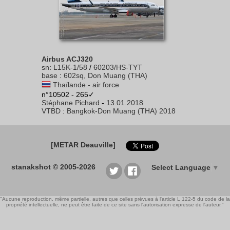
Airbus ACJ320
sn
:
L15K-1/58
/
60203/HS-TYT
base
:
602sq, Don Muang (THA)
Thaïlande - air force
n°10502 - 265✓
Stéphane Pichard
-
13.01.2018
VTBD
:
Bangkok-Don Muang (THA) 2018
[METAR Deauville]
stanakshot © 2005-2026
Select Language
▼
"Aucune reproduction, même partielle, autres que celles prévues à l'article L 122-5 du code de la
propriété intellectuelle, ne peut être faite de ce site sans l'autorisation expresse de l'auteur."