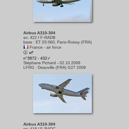
Airbus A310-304
sn
:
422
/
F-RADB
base
:
ET 03.060, Paris-Roissy (FRA)
France - air force
n°3872 - 432✓
Stéphane Pichard
-
02.10.2008
LFRG
:
Deauville (FRA) G27 2008
Airbus A310-304
sn
:
418
/
F-RADC