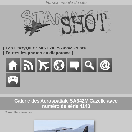
[ Top CrazyQuiz : MISTRAL56 avec 79 pts ]
[ Toutes les photos en diaporama ]
Galerie des Aerospatiale SA342M Gazelle avec
numéro de série 4143
. . . 2 résultats trouvés . . .