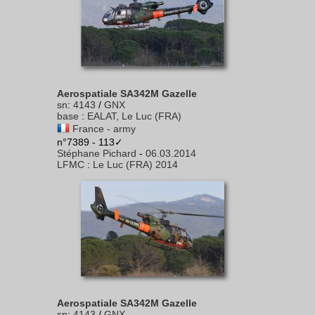
Aerospatiale SA342M Gazelle
sn
:
4143
/
GNX
base
:
EALAT, Le Luc (FRA)
France - army
n°7389 - 113✓
Stéphane Pichard
-
06.03.2014
LFMC
:
Le Luc (FRA) 2014
Aerospatiale SA342M Gazelle
sn
:
4143
/
GNX