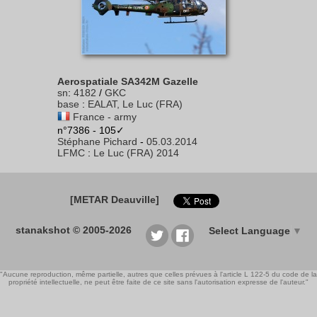
Aerospatiale SA342M Gazelle
sn
:
4182
/
GKC
base
:
EALAT, Le Luc (FRA)
France - army
n°7386 - 105✓
Stéphane Pichard
-
05.03.2014
LFMC
:
Le Luc (FRA) 2014
[METAR Deauville]
stanakshot © 2005-2026
Select Language
▼
"Aucune reproduction, même partielle, autres que celles prévues à l'article L 122-5 du code de la
propriété intellectuelle, ne peut être faite de ce site sans l'autorisation expresse de l'auteur."