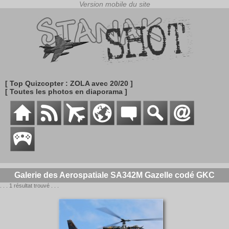
[ Top Quizcopter : ZOLA avec 20/20 ]
[ Toutes les photos en diaporama ]
Galerie des Aerospatiale SA342M Gazelle codé GKC
. . . 1 résultat trouvé . . .