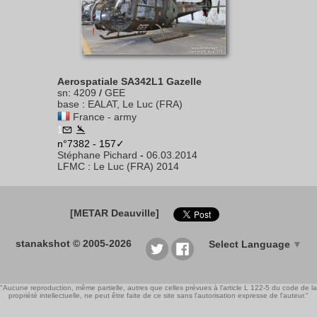
Aerospatiale SA342L1 Gazelle
sn
:
4209
/
GEE
base
:
EALAT, Le Luc (FRA)
France - army
1
n°7382 - 157✓
Stéphane Pichard
-
06.03.2014
LFMC
:
Le Luc (FRA) 2014
[METAR Deauville]
stanakshot © 2005-2026
Select Language
▼
"Aucune reproduction, même partielle, autres que celles prévues à l'article L 122-5 du code de la
propriété intellectuelle, ne peut être faite de ce site sans l'autorisation expresse de l'auteur."