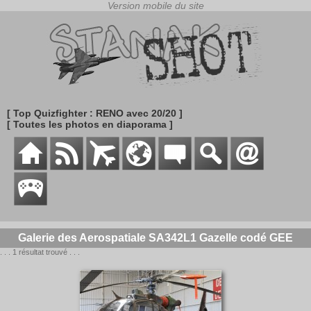
[ Top Quizfighter : RENO avec 20/20 ]
[ Toutes les photos en diaporama ]
Galerie des Aerospatiale SA342L1 Gazelle codé GEE
. . . 1 résultat trouvé . . .