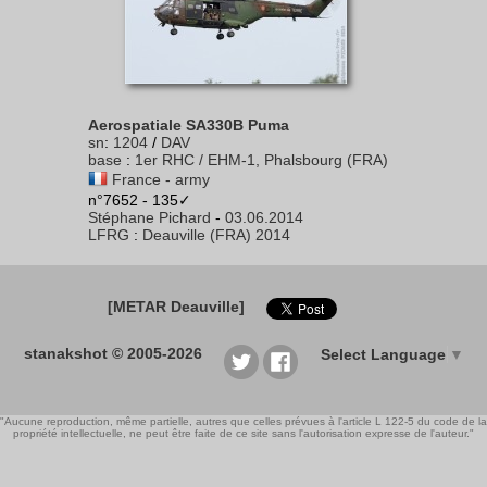
Aerospatiale SA330B Puma
sn
:
1204
/
DAV
base
:
1er RHC / EHM-1, Phalsbourg (FRA)
France - army
n°7652 - 135✓
Stéphane Pichard
-
03.06.2014
LFRG
:
Deauville (FRA) 2014
[METAR Deauville]
stanakshot © 2005-2026
Select Language
▼
"Aucune reproduction, même partielle, autres que celles prévues à l'article L 122-5 du code de la
propriété intellectuelle, ne peut être faite de ce site sans l'autorisation expresse de l'auteur."