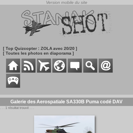
[ Top Quizcopter : ZOLA avec 20/20 ]
[ Toutes les photos en diaporama ]
Galerie des Aerospatiale SA330B Puma codé DAV
. . . 1 résultat trouvé . . .