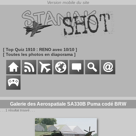
[ Top Quiz 1910 : RENO avec 10/10 ]
[ Toutes les photos en diaporama ]
Galerie des Aerospatiale SA330B Puma codé BRW
. . . 1 résultat trouvé . . .