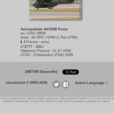
Aerospatiale SA330B Puma
sn
:
1232
/
BRW
base
:
5e RHC / EHM-3, Pau (FRA)
France - army
n°3777 - 320✓
Stéphane Pichard
-
01.07.2008
LFOC
:
Châteaudun (FRA) 2008
[METAR Deauville]
stanakshot © 2005-2026
Select Language
▼
"Aucune reproduction, même partielle, autres que celles prévues à l'article L 122-5 du code de la
propriété intellectuelle, ne peut être faite de ce site sans l'autorisation expresse de l'auteur."