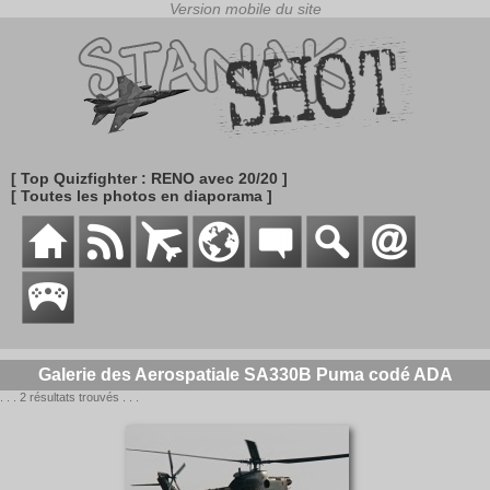
[ Top Quizfighter : RENO avec 20/20 ]
[ Toutes les photos en diaporama ]
Galerie des Aerospatiale SA330B Puma codé ADA
. . . 2 résultats trouvés . . .