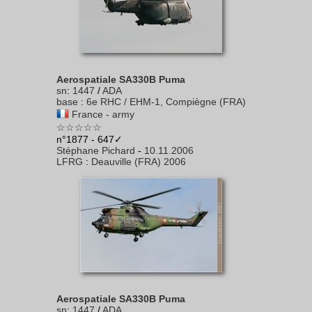
Aerospatiale SA330B Puma
sn
:
1447
/
ADA
base
:
6e RHC / EHM-1, Compiègne (FRA)
France - army
☆☆☆☆☆
n°1877 - 647✓
Stéphane Pichard
-
10.11.2006
LFRG
:
Deauville (FRA) 2006
Aerospatiale SA330B Puma
sn
:
1447
/
ADA