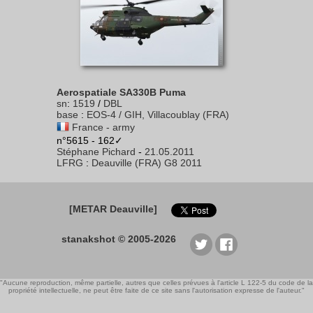
Aerospatiale SA330B Puma
sn
:
1519
/
DBL
base
:
EOS-4 / GIH, Villacoublay (FRA)
France - army
n°5615 - 162✓
Stéphane Pichard
-
21.05.2011
LFRG
:
Deauville (FRA) G8 2011
[METAR Deauville]
stanakshot © 2005-2026
"Aucune reproduction, même partielle, autres que celles prévues à l'article L 122-5 du code de la
propriété intellectuelle, ne peut être faite de ce site sans l'autorisation expresse de l'auteur."