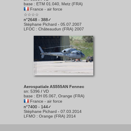
base
:
ETM 01.040, Metz (FRA)
France - air force
☆☆☆☆
n°2648 - 388✓
Stéphane Pichard
-
05.07.2007
LFOC
:
Châteaudun (FRA) 2007
Aerospatiale AS555AN Fennec
sn
:
5396
/
VD
base
:
EH 05.067, Orange (FRA)
France - air force
n°7400 - 144✓
Stéphane Pichard
-
07.03.2014
LFMO
:
Orange (FRA) 2014