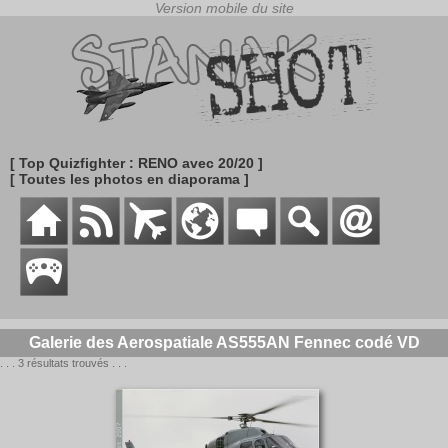
[ Top Quizfighter : RENO avec 20/20 ]
[ Toutes les photos en diaporama ]
Galerie des Aerospatiale AS555AN Fennec codé VD
. . . 3 résultats trouvés . . .