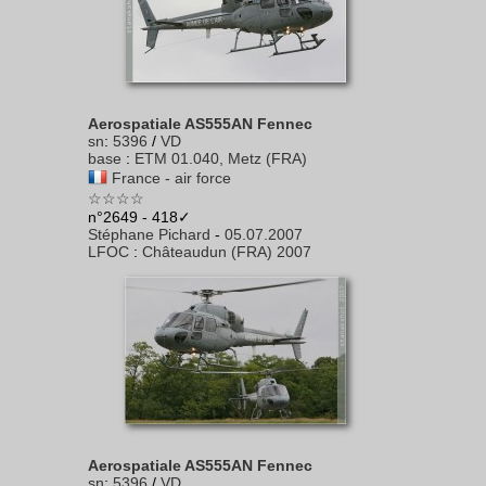
Aerospatiale AS555AN Fennec
sn
:
5396
/
VD
base
:
ETM 01.040, Metz (FRA)
France - air force
☆☆☆☆
n°2649 - 418✓
Stéphane Pichard
-
05.07.2007
LFOC
:
Châteaudun (FRA) 2007
Aerospatiale AS555AN Fennec
sn
:
5396
/
VD