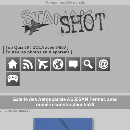
[ Top Quiz 30 : ZOLA avec 34/30 ]
[ Toutes les photos en diaporama ]
Galerie des Aerospatiale AS555AN Fennec avec
numéro constructeur 5536
. . . 1 résultat trouvé . . .