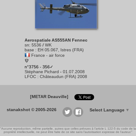
Aerospatiale AS555AN Fennec
sn
:
5536
/
WK
base
:
EH 05.067, Istres (FRA)
France - air force
n°3756 - 356✓
Stéphane Pichard
-
01.07.2008
LFOC
:
Châteaudun (FRA) 2008
[METAR Deauville]
stanakshot © 2005-2026
Select Language
▼
"Aucune reproduction, même partielle, autres que celles prévues à l'article L 122-5 du code de la
propriété intellectuelle, ne peut être faite de ce site sans l'autorisation expresse de l'auteur."