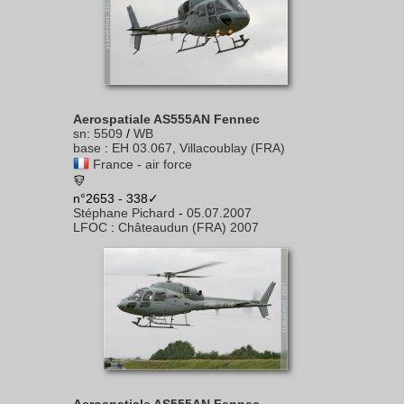
Aerospatiale AS555AN Fennec
sn
:
5509
/
WB
base
:
EH 03.067, Villacoublay (FRA)
France - air force
n°2653 - 338✓
Stéphane Pichard
-
05.07.2007
LFOC
:
Châteaudun (FRA) 2007