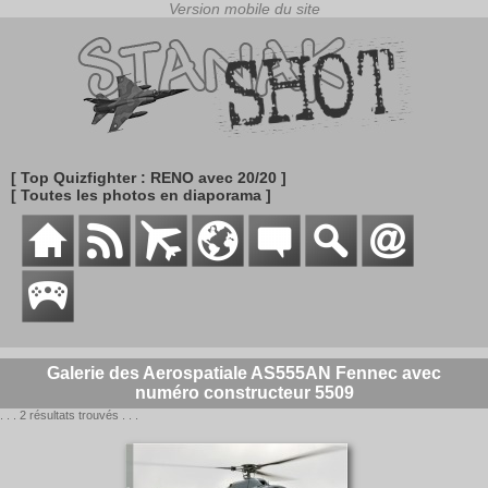
[ Top Quizfighter : RENO avec 20/20 ]
[ Toutes les photos en diaporama ]
Galerie des Aerospatiale AS555AN Fennec avec
numéro constructeur 5509
. . . 2 résultats trouvés . . .