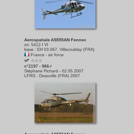
Aerospatiale AS555AN Fennec
sn
:
5412
/
VI
base
:
EH 03.067, Villacoublay (FRA)
France - air force
☆☆☆
n°2197 - 966✓
Stéphane Pichard
-
02.05.2007
LFRG
:
Deauville (FRA) 2007