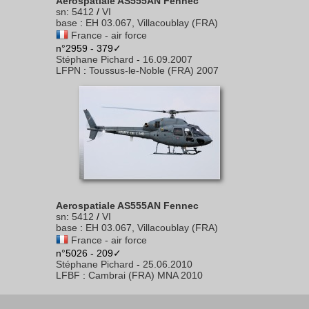
Aerospatiale AS555AN Fennec
sn
:
5412
/
VI
base
:
EH 03.067, Villacoublay (FRA)
France - air force
n°2959 - 379✓
Stéphane Pichard
-
16.09.2007
LFPN
:
Toussus-le-Noble (FRA) 2007
Aerospatiale AS555AN Fennec
sn
:
5412
/
VI
base
:
EH 03.067, Villacoublay (FRA)
France - air force
n°5026 - 209✓
Stéphane Pichard
-
25.06.2010
LFBF
:
Cambrai (FRA) MNA 2010