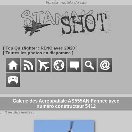
[ Top Quizfighter : RENO avec 20/20 ]
[ Toutes les photos en diaporama ]
Galerie des Aerospatiale AS555AN Fennec avec
numéro constructeur 5412
. . . 3 résultats trouvés . . .