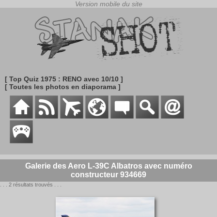
[ Top Quiz 1975 : RENO avec 10/10 ]
[ Toutes les photos en diaporama ]
Galerie des Aero L-39C Albatros avec numéro
constructeur 934669
. . . 2 résultats trouvés . . .