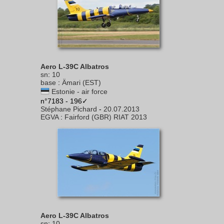
Aero L-39C Albatros
sn
:
10
base
:
Ämari (EST)
Estonie - air force
n°7183 - 196✓
Stéphane Pichard
-
20.07.2013
EGVA
:
Fairford (GBR) RIAT 2013
Aero L-39C Albatros
sn
:
10