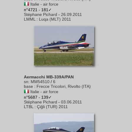
Italie - air force
n°4721 - 181✓
Stéphane Pichard
-
26.09.2011
LMML
:
Luqa (MLT) 2011
Aermacchi MB-339A/PAN
sn
:
MM54510
/
6
base
:
Frecce Tricolori, Rivolto (ITA)
Italie - air force
n°5687 - 139✓
Stéphane Pichard
-
03.06.2011
LTBL
:
Çiğli (TUR) 2011