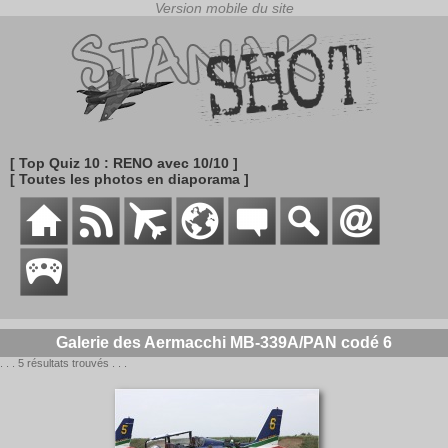
[ Top Quiz 10 : RENO avec 10/10 ]
[ Toutes les photos en diaporama ]
Galerie des Aermacchi MB-339A/PAN codé 6
. . . 5 résultats trouvés . . .