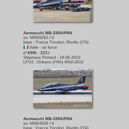
Aermacchi MB-339A/PAN
sn
:
MM55052
/
6
base
:
Frecce Tricolori, Rivolto (ITA)
Italie - air force
n°4996 - 223✓
Stéphane Pichard
-
18.06.2010
LFOJ
:
Orléans (FRA) MNA 2010
Aermacchi MB-339A/PAN
sn
:
MM54505
/
6
base
:
Frecce Tricolori, Rivolto (ITA)