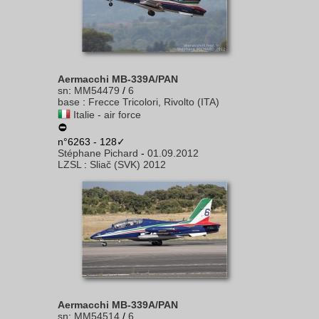
Aermacchi MB-339A/PAN
sn
:
MM54479
/
6
base
:
Frecce Tricolori, Rivolto (ITA)
Italie - air force
n°6263 - 128✓
Stéphane Pichard
-
01.09.2012
LZSL
:
Sliač (SVK) 2012
Aermacchi MB-339A/PAN
sn
:
MM54514
/
6