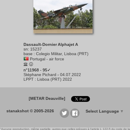
Dassault-Dornier Alphajet A
sn
:
15237
base
:
Colegio Militar, Lisboa (PRT)
Portugal - air force
n°11968 - 95✓
Stéphane Pichard
-
04.07.2022
LPPT
:
Lisboa (PRT) 2022
[METAR Deauville]
stanakshot © 2005-2026
Select Language
▼
"Aucune reproduction, même partielle, autres que celles prévues à l'article L 122-5 du code de la