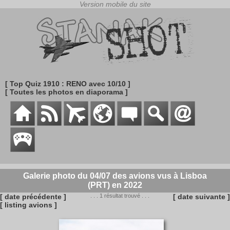
[ Top Quiz 1910 : RENO avec 10/10 ]
[ Toutes les photos en diaporama ]
Galerie photo du 04/07 des avions vus à Lisboa
(PRT) en 2022
[ date précédente ]
. . . 1 résultat trouvé . . .
[ date suivante ]
[ listing avions ]