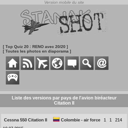
[ Top Quiz 20 : RENO avec 20/20 ]
[ Toutes les photos en diaporama ]
Liste des versions par pays de l'avion biréacteur
Citation II
Cessna 550 Citation II
Colombie - air force
1
1
214