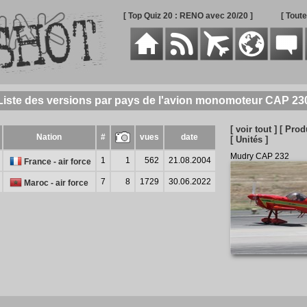
[ Top Quiz 20 : RENO avec 20/20 ]
[ Tout
Liste des versions par pays de l'avion monomoteur CAP 23
[ voir tout ]
[ Prod
Nation
#
vues
date
[ Unités ]
Mudry CAP 232
1
1
562
21.08.2004
France - air force
7
8
1729
30.06.2022
Maroc - air force