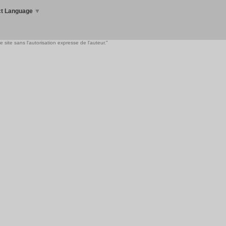
ct Language
▼
 site sans l'autorisation expresse de l'auteur."