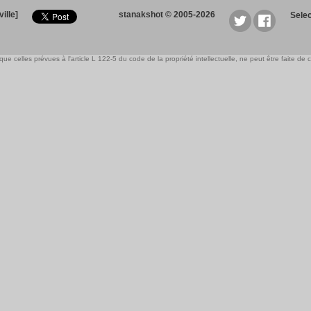
ille]
stanakshot © 2005-2026
Sele
e celles prévues à l'article L 122-5 du code de la propriété intellectuelle, ne peut être faite de ce