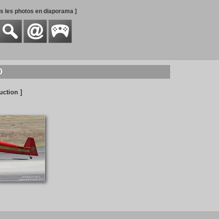
es les photos en diaporama ]
0
uction ]