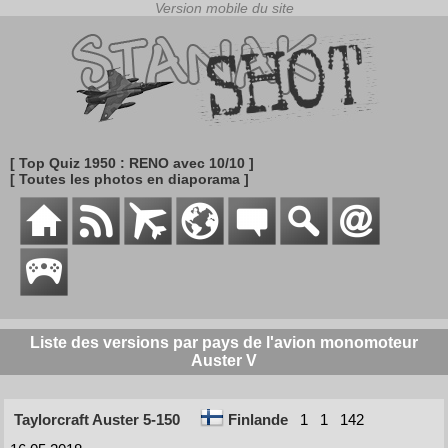
[ Top Quiz 1950 : RENO avec 10/10 ]
[ Toutes les photos en diaporama ]
Liste des versions par pays de l'avion monomoteur
Auster V
Taylorcraft Auster 5-150
Finlande
1
1
142