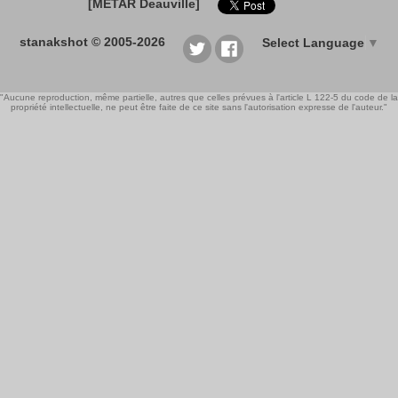
[METAR Deauville]
stanakshot © 2005-2026
Select Language
▼
"Aucune reproduction, même partielle, autres que celles prévues à l'article L 122-5 du code de la
propriété intellectuelle, ne peut être faite de ce site sans l'autorisation expresse de l'auteur."