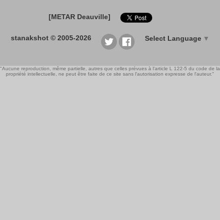
[METAR Deauville]
stanakshot © 2005-2026
Select Language
▼
"Aucune reproduction, même partielle, autres que celles prévues à l'article L 122-5 du code de la
propriété intellectuelle, ne peut être faite de ce site sans l'autorisation expresse de l'auteur."