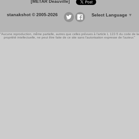
[METAR Deauville]
stanakshot © 2005-2026
Select Language
▼
"Aucune reproduction, même partielle, autres que celles prévues à l'article L 122-5 du code de la
propriété intellectuelle, ne peut être faite de ce site sans l'autorisation expresse de l'auteur."