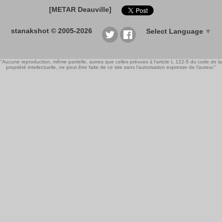
[METAR Deauville]
stanakshot © 2005-2026
Select Language
▼
"Aucune reproduction, même partielle, autres que celles prévues à l'article L 122-5 du code de la
propriété intellectuelle, ne peut être faite de ce site sans l'autorisation expresse de l'auteur."