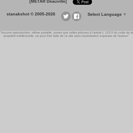
[METAR Deauville]
stanakshot © 2005-2026
Select Language
▼
"Aucune reproduction, même partielle, autres que celles prévues à l'article L 122-5 du code de la
propriété intellectuelle, ne peut être faite de ce site sans l'autorisation expresse de l'auteur."