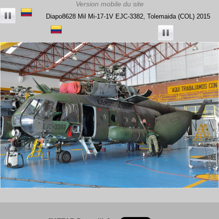
Diapo8628 Mil Mi-17-1V EJC-3382, Tolemaida (COL) 2015