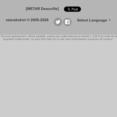
[METAR Deauville]
stanakshot © 2005-2026
Select Language
▼
"Aucune reproduction, même partielle, autres que celles prévues à l'article L 122-5 du code de la
propriété intellectuelle, ne peut être faite de ce site sans l'autorisation expresse de l'auteur."