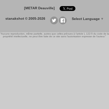
[METAR Deauville]
stanakshot © 2005-2026
Select Language
▼
"Aucune reproduction, même partielle, autres que celles prévues à l'article L 122-5 du code de la
propriété intellectuelle, ne peut être faite de ce site sans l'autorisation expresse de l'auteur."