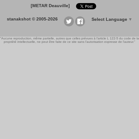
[METAR Deauville]
stanakshot © 2005-2026
Select Language
▼
"Aucune reproduction, même partielle, autres que celles prévues à l'article L 122-5 du code de la
propriété intellectuelle, ne peut être faite de ce site sans l'autorisation expresse de l'auteur."