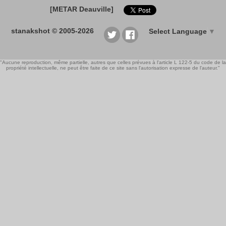
[METAR Deauville]
stanakshot © 2005-2026
Select Language
▼
"Aucune reproduction, même partielle, autres que celles prévues à l'article L 122-5 du code de la
propriété intellectuelle, ne peut être faite de ce site sans l'autorisation expresse de l'auteur."