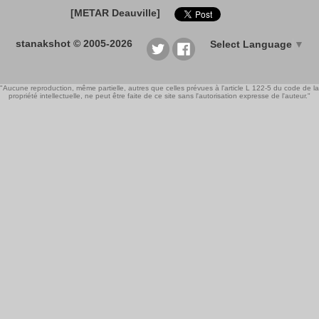
[METAR Deauville]
stanakshot © 2005-2026
Select Language
▼
"Aucune reproduction, même partielle, autres que celles prévues à l'article L 122-5 du code de la
propriété intellectuelle, ne peut être faite de ce site sans l'autorisation expresse de l'auteur."