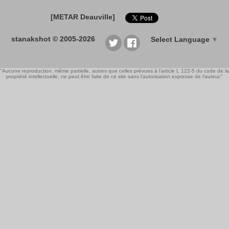
[METAR Deauville]
stanakshot © 2005-2026
Select Language
▼
"Aucune reproduction, même partielle, autres que celles prévues à l'article L 122-5 du code de la
propriété intellectuelle, ne peut être faite de ce site sans l'autorisation expresse de l'auteur."