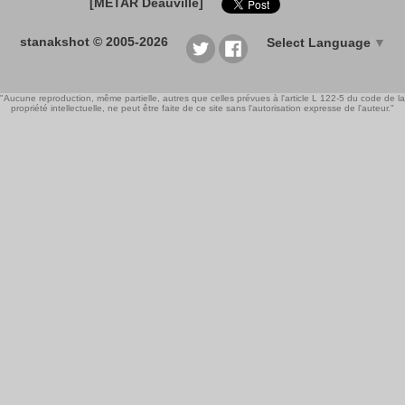
[METAR Deauville]
stanakshot © 2005-2026
Select Language
▼
"Aucune reproduction, même partielle, autres que celles prévues à l'article L 122-5 du code de la
propriété intellectuelle, ne peut être faite de ce site sans l'autorisation expresse de l'auteur."