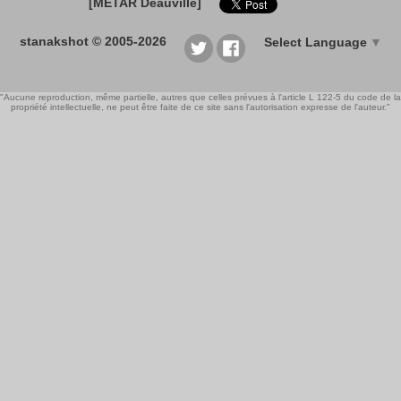
[METAR Deauville]
stanakshot © 2005-2026
Select Language
▼
"Aucune reproduction, même partielle, autres que celles prévues à l'article L 122-5 du code de la
propriété intellectuelle, ne peut être faite de ce site sans l'autorisation expresse de l'auteur."