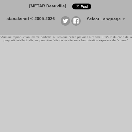
[METAR Deauville]
stanakshot © 2005-2026
Select Language
▼
"Aucune reproduction, même partielle, autres que celles prévues à l'article L 122-5 du code de la
propriété intellectuelle, ne peut être faite de ce site sans l'autorisation expresse de l'auteur."