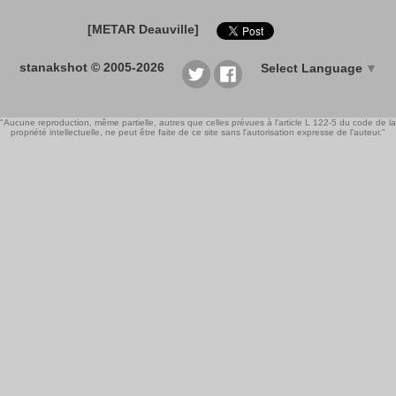
[METAR Deauville]
stanakshot © 2005-2026
Select Language
▼
"Aucune reproduction, même partielle, autres que celles prévues à l'article L 122-5 du code de la
propriété intellectuelle, ne peut être faite de ce site sans l'autorisation expresse de l'auteur."