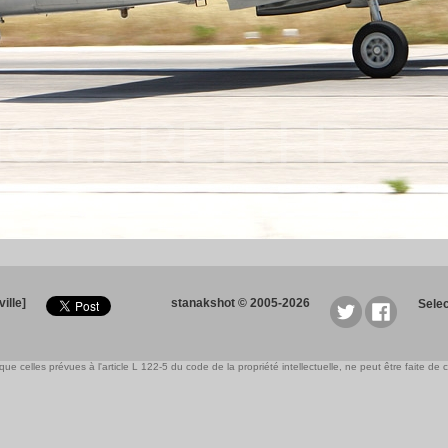
OT.FREE.FR
ille]
stanakshot © 2005-2026
Sele
e celles prévues à l'article L 122-5 du code de la propriété intellectuelle, ne peut être faite de ce