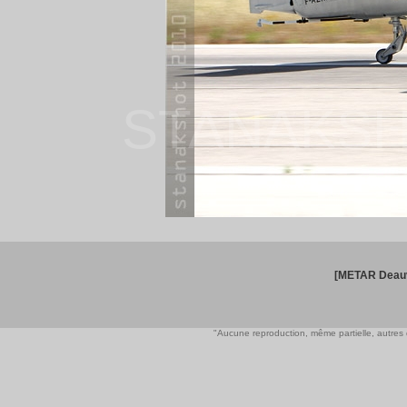
STANAKSH
[METAR Deauv
"Aucune reproduction, même partielle, autres qu