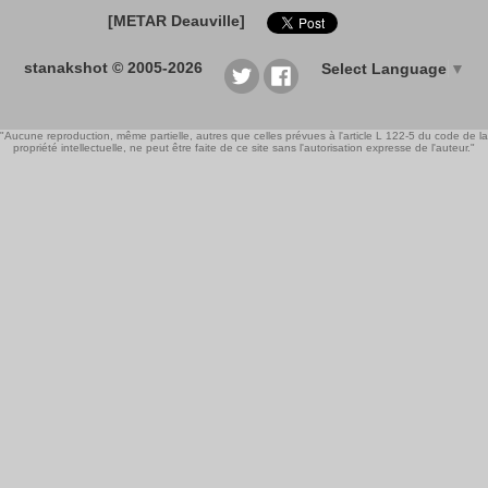
[METAR Deauville]
stanakshot © 2005-2026
Select Language
▼
"Aucune reproduction, même partielle, autres que celles prévues à l'article L 122-5 du code de la
propriété intellectuelle, ne peut être faite de ce site sans l'autorisation expresse de l'auteur."