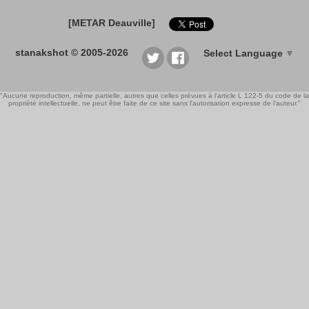
[METAR Deauville]
stanakshot © 2005-2026
Select Language
▼
"Aucune reproduction, même partielle, autres que celles prévues à l'article L 122-5 du code de la
propriété intellectuelle, ne peut être faite de ce site sans l'autorisation expresse de l'auteur."