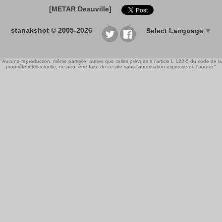
[METAR Deauville]
stanakshot © 2005-2026
Select Language
▼
"Aucune reproduction, même partielle, autres que celles prévues à l'article L 122-5 du code de la
propriété intellectuelle, ne peut être faite de ce site sans l'autorisation expresse de l'auteur."