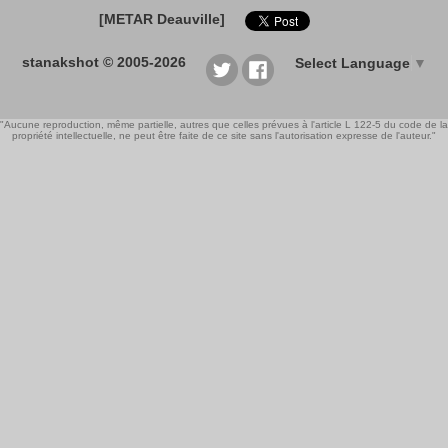
[METAR Deauville]
stanakshot © 2005-2026
Select Language
▼
"Aucune reproduction, même partielle, autres que celles prévues à l'article L 122-5 du code de la
propriété intellectuelle, ne peut être faite de ce site sans l'autorisation expresse de l'auteur."