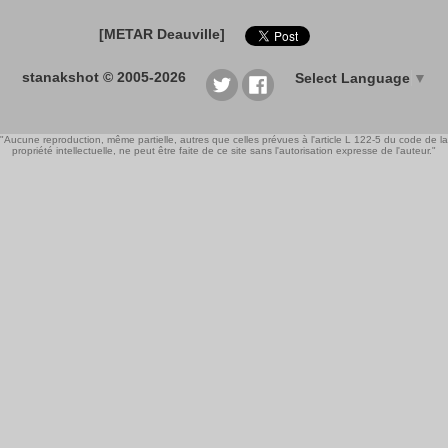
[METAR Deauville]
stanakshot © 2005-2026
Select Language
▼
"Aucune reproduction, même partielle, autres que celles prévues à l'article L 122-5 du code de la
propriété intellectuelle, ne peut être faite de ce site sans l'autorisation expresse de l'auteur."