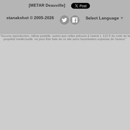
[METAR Deauville]
stanakshot © 2005-2026
Select Language
▼
"Aucune reproduction, même partielle, autres que celles prévues à l'article L 122-5 du code de la
propriété intellectuelle, ne peut être faite de ce site sans l'autorisation expresse de l'auteur."