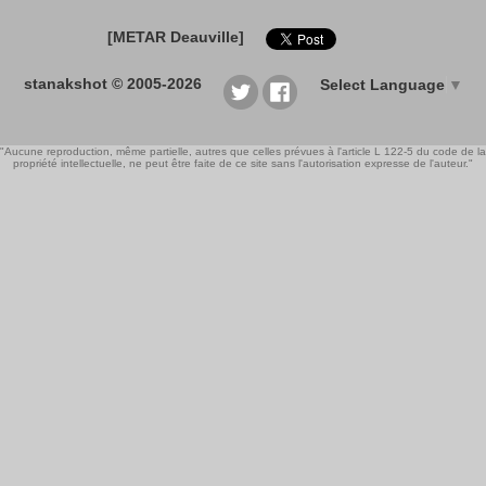
[METAR Deauville]
stanakshot © 2005-2026
Select Language
▼
"Aucune reproduction, même partielle, autres que celles prévues à l'article L 122-5 du code de la
propriété intellectuelle, ne peut être faite de ce site sans l'autorisation expresse de l'auteur."