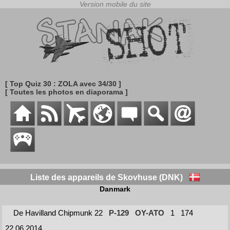
[ Top Quiz 30 : ZOLA avec 34/30 ]
[ Toutes les photos en diaporama ]
Liste des appareils de Skovhuse (DNK)
Danmark
De Havilland Chipmunk 22
P-129
OY-ATO
1
174
22.06.2014