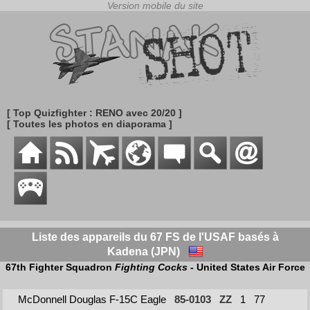
[ Top Quizfighter : RENO avec 20/20 ]
[ Toutes les photos en diaporama ]
Liste des appareils du 67 FS de l'USAF basés à
Kadena (JPN)
67th Fighter Squadron
Fighting Cocks
- United States Air Force
McDonnell Douglas F-15C Eagle
85-0103
ZZ
1
77