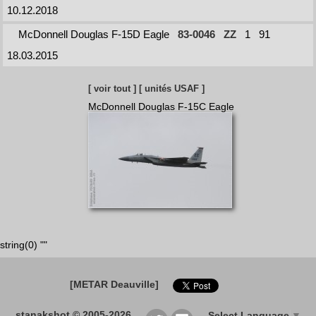
10.12.2018
McDonnell Douglas F-15D Eagle
83-0046
ZZ
1
91
18.03.2015
[ voir tout ]
[ unités USAF ]
McDonnell Douglas F-15C Eagle
string(0) ""
[METAR Deauville]
stanakshot © 2005-2026
Select Language
▼