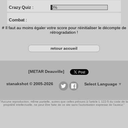
Crazy Quiz
:
0%
Combat
:
# Il faut au moins égaler votre score pour réinitialiser le décompte de
rétrogradation !
retour accueil
[METAR Deauville]
stanakshot © 2005-2026
Select Language
▼
"Aucune reproduction, même partielle, autres que celles prévues à l'article L 122-5 du code de la
propriété intellectuelle, ne peut être faite de ce site sans l'autorisation expresse de l'auteur."