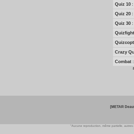
Quiz 10
:
Quiz 20
:
Quiz 30
:
Quizfigh
Quizcopt
Crazy Qu
Combat
:
[METAR Deauv
"Aucune reproduction, même partielle, autres qu