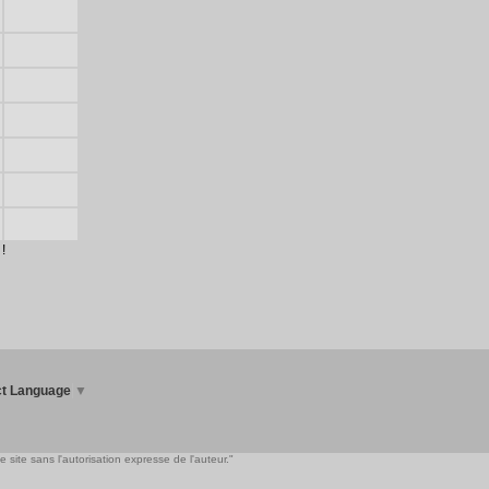
!
ct Language
▼
 site sans l'autorisation expresse de l'auteur."