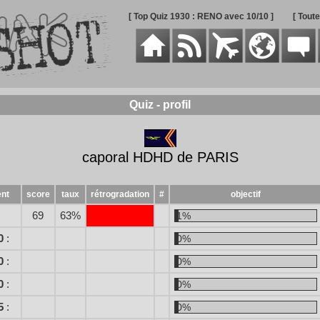
[ Top Quiz 1930 : RENO avec 10/10 ]
[ Tout
Quiz - profil
caporal HDHD de PARIS
nt
score
taux
rétrogradation
#
objectif
69
63%
1%
0
:
0%
0
:
0%
0
:
0%
5
:
0%