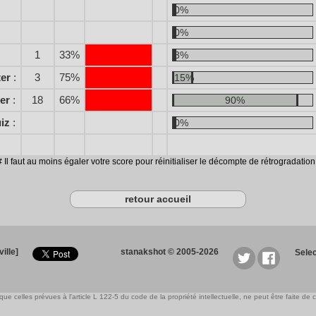
0%
0%
1
33%
3%
ter
:
3
75%
15%
er
:
18
66%
90%
iz
:
0%
# Il faut au moins égaler votre score pour réinitialiser le décompte de rétrogradation 
retour accueil
ille]
stanakshot © 2005-2026
Sele
e celles prévues à l'article L 122-5 du code de la propriété intellectuelle, ne peut être faite de ce