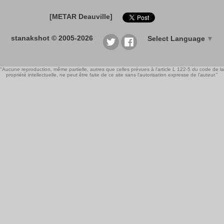
[METAR Deauville]
stanakshot © 2005-2026
Select Language
▼
"Aucune reproduction, même partielle, autres que celles prévues à l'article L 122-5 du code de la
propriété intellectuelle, ne peut être faite de ce site sans l'autorisation expresse de l'auteur."