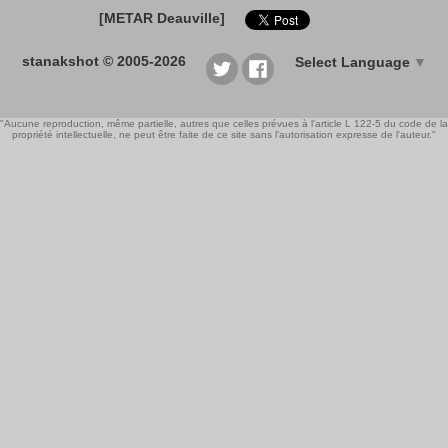
[METAR Deauville]
stanakshot © 2005-2026
Select Language
▼
"Aucune reproduction, même partielle, autres que celles prévues à l'article L 122-5 du code de la
propriété intellectuelle, ne peut être faite de ce site sans l'autorisation expresse de l'auteur."